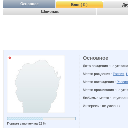
Основное
Блог
( 0 )
Др
Шпионаж
Основное
Дата рождения : не указан
Место рождения :
Россия
,
Н
Место нахождения :
Россия
Место проживания : не ука
Любимые места : не указа
Интересы : не указаны
Портрет заполнен на 52 %