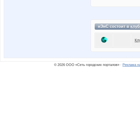
нЭнС состоит в
клуб
Кл
© 2026 ООО «Сеть городских порталов» ·
Реклама н