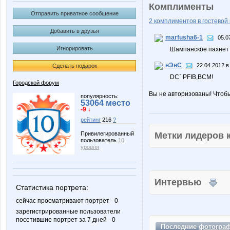
Комплименты
Отправить приватное сообщение
2 комплиментов в гостевой 
Добавить в друзья
marfusha6-1
05.0
Игнорировать
Шампанское пахнет 
нЭнС
22.04.2012 в
Сделать подарок
DC` PFIB,BCM!
Городской форум
Вы не авторизованы! Чтоб
популярность:
53064 место
-9 ↓
рейтинг
216
?
Метки лидеров
Привилегированный
пользователь
10
уровня
Интервью
Статистика портрета:
сейчас просматривают портрет - 0
зарегистрированные пользователи
посетившие портрет за 7 дней - 0
Последние
фотогра