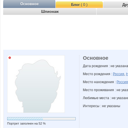
Основное
Блог
( 0 )
Др
Шпионаж
Основное
Дата рождения : не указан
Место рождения :
Россия
,
Н
Место нахождения :
Россия
Место проживания : не ука
Любимые места : не указа
Интересы : не указаны
Портрет заполнен на 52 %