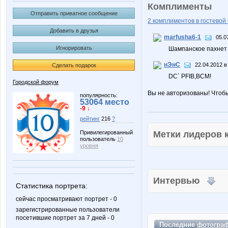
Комплименты
Отправить приватное сообщение
2 комплиментов в гостевой 
Добавить в друзья
marfusha6-1
05.0
Игнорировать
Шампанское пахнет 
нЭнС
22.04.2012 в
Сделать подарок
DC` PFIB,BCM!
Городской форум
Вы не авторизованы! Чтоб
популярность:
53064 место
-9 ↓
рейтинг
216
?
Метки лидеров
Привилегированный
пользователь
10
уровня
Интервью
Статистика портрета:
сейчас просматривают портрет - 0
зарегистрированные пользователи
посетившие портрет за 7 дней - 0
Последние
фотогра