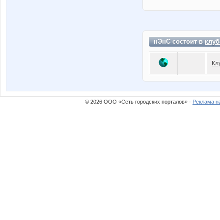
нЭнС состоит в
клуб
Кл
© 2026 ООО «Сеть городских порталов» ·
Реклама н